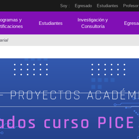
Soy :
Egresado
Estudiantes
Profesor
ogramas y
Investigación y
Estudiantes
Egresa
tificaciones
Consultoría
rial