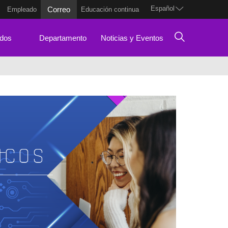
Español
Correo
Empleado
Educación continua
dos
Departamento
Noticias y Eventos