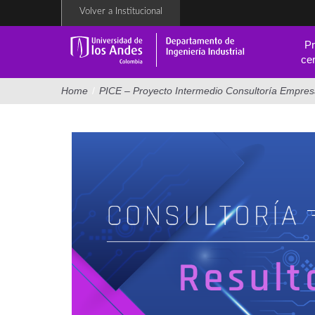
Pasar
Volver a Institucional
al
contenido
Pr
principal
cer
Home
/
PICE – Proyecto Intermedio Consultoría Empresa