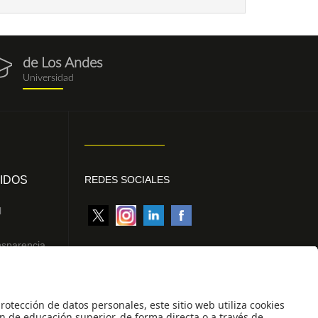
de Los Andes
gresados.png
Universidad
IDOS
REDES SOCIALES
l
nsparencia