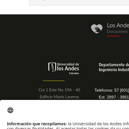
Los And
donaciones.
Donaciones
Teléfonos: 57 [60
Cra 1 Este No 19A - 40
Ext. 2897 - 3861
Edificio Mario Laserna
Bogotá - Colombia
Postal Code:
111711