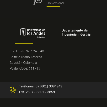
egresados.png
Universidad
Cra 1 Este No 19A - 40
Edificio Mario Laserna
Bogotá - Colombia
Postal Code:
111711
Teléfonos: 57 [601] 3394949
Ext. 2897 - 3861 - 3859