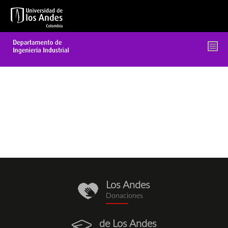
Pasar
al
contenido
principal
Los Andes
donaciones.png
Donaciones
de Los Andes