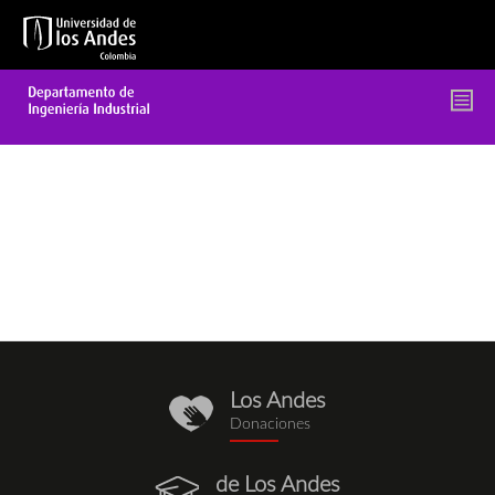
Pasar
al
contenido
principal
Los Andes
donaciones.png
Donaciones
de Los Andes
egresados.png