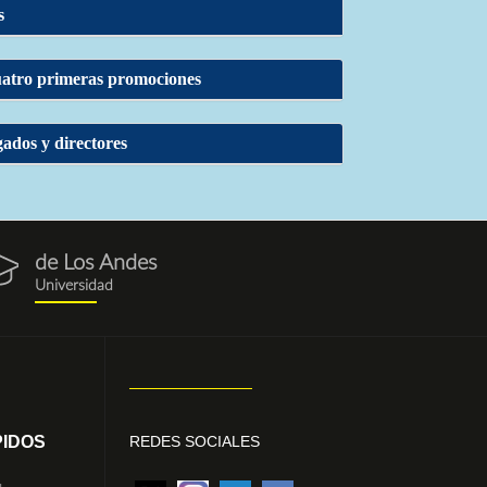
s
uatro primeras promociones
gados y directores
de Los Andes
resados.png
Universidad
IDOS
REDES SOCIALES