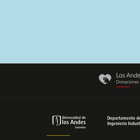
Los And
donaciones.
Donaciones