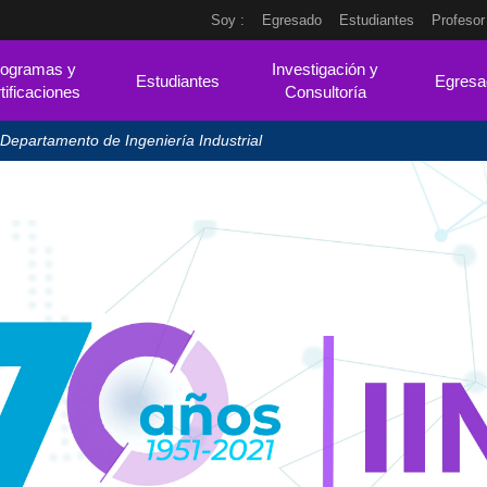
Soy :
Egresado
Estudiantes
Profesor
ogramas y
Investigación y
Estudiantes
Egresa
tificaciones
Consultoría
 Departamento de Ingeniería Industrial