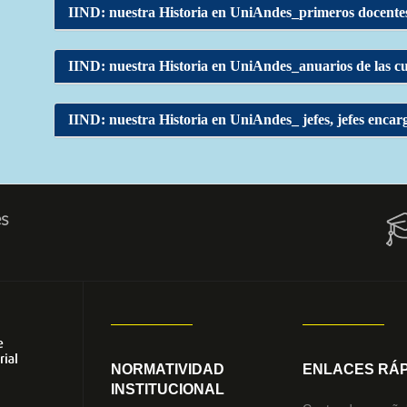
IIND: nuestra Historia en UniAndes_primeros docente
IIND: nuestra Historia en UniAndes_anuarios de las c
IIND: nuestra Historia en UniAndes_ jefes, jefes encar
es
png
eg
NORMATIVIDAD
ENLACES RÁP
INSTITUCIONAL