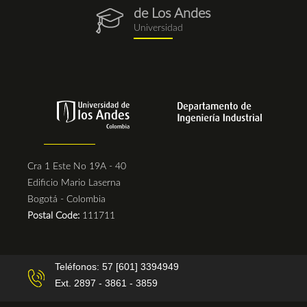
de Los Andes
egresados.png
Universidad
Cra 1 Este No 19A - 40
Edificio Mario Laserna
Bogotá - Colombia
Postal Code:
111711
Teléfonos: 57 [601] 3394949
Ext. 2897 - 3861 - 3859