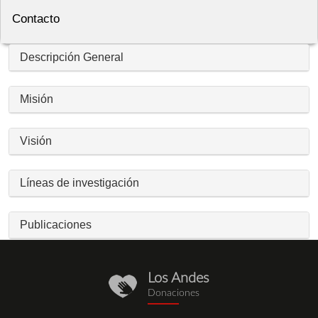
Contacto
Descripción General
Misión
Visión
Líneas de investigación
Publicaciones
Los Andes
donaciones.png
Donaciones