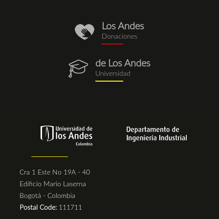
Los Andes
donaciones.png
Donaciones
de Los Andes
egresados.png
Universidad
Cra 1 Este No 19A - 40
Edificio Mario Laserna
Bogotá - Colombia
Postal Code:
111711