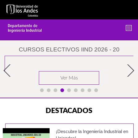
Pasar
al
contenido
principal
 20
INICIO DE ADMISIONES MAESTR
Ver Más
DESTACADOS
¡Descubre la Ingeniería Industrial en