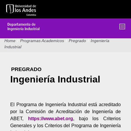
Pasar
al
contenido
principal
Home
/
Programas Academicos
/
Pregrado
/
Ingeniería
Industrial
PREGRADO
Ingeniería Industrial
El Programa de Ingeniería Industrial está acreditado
por la Comisión de Acreditación de Ingeniería de
ABET,
https://www.abet.org
, bajo los Criterios
Generales y los Criterios del Programa de Ingeniería