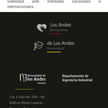
viabilidad ante entidades nacionales e
internacionales.
Los Andes
donaciones.png
Donaciones
de Los Andes
egresados.png
Universidad
Cra 1 Este No 19A - 40
Edificio Mario Laserna