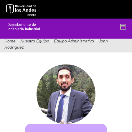
Pasar
al
contenido
principal
Home
/
Nuestro Equipo
/
Equipo Administrativo
/
John
Rodríguez