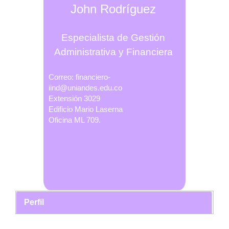
John Rodríguez
Especialista de Gestión
Administrativa y Financiera
Correo:
financiero-
iind@uniandes.edu.co
Extensión 3029
Edificio Mario Laserna
Oficina ML 709.
Perfil