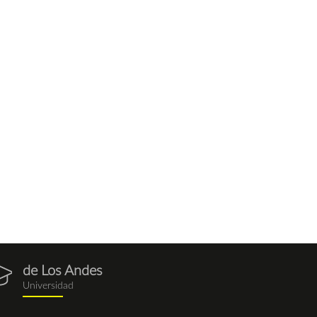
de Los Andes
gresados.png
Universidad