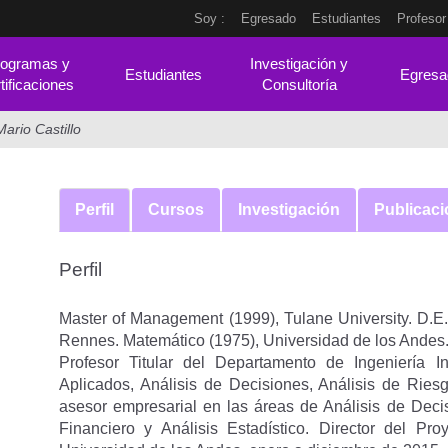
Soy :
Egresado
Estudiantes
Profesor
ogramas y
Investigación y
Estudiantes
Egresa
tificaciones
Consultoría
Mario Castillo
Perfil
Cursos
Investigación
Publicac
Perfil
Master of Management (1999), Tulane University. D.E.A
Rennes. Matemático (1975), Universidad de los Andes
Profesor Titular del Departamento de Ingeniería 
Aplicados, Análisis de Decisiones, Análisis de Riesg
asesor empresarial en las áreas de Análisis de Deci
Financiero y Análisis Estadístico. Director del P