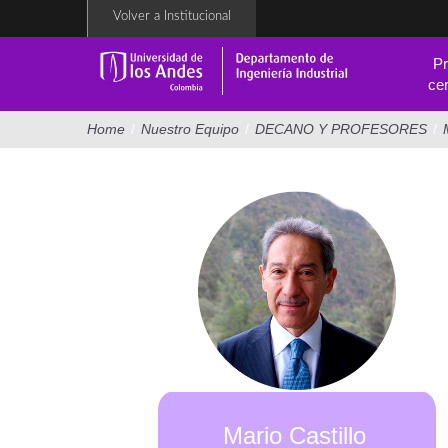
Pasar
Volver a Institucional
al
contenido
Pr
principal
cer
Home
/
Nuestro Equipo
/
DECANO Y PROFESORES
/
Mario Castillo